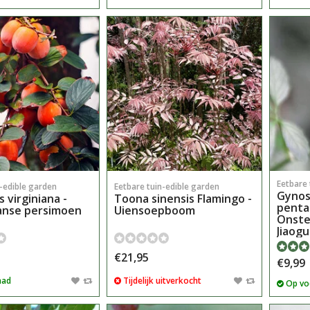
Eetbare 
n-edible garden
Eetbare tuin-edible garden
Gyno
 virginiana -
Toona sinensis Flamingo -
penta
anse persimoen
Uiensoepboom
Onster
Jiaogu
€21,95
€9,99
aad
Tijdelijk uitverkocht
Op vo