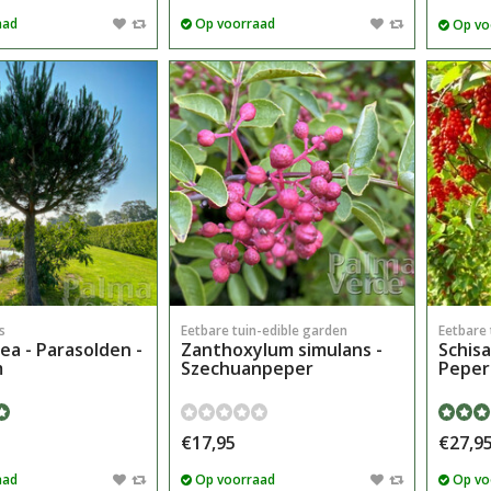
aad
Op voorraad
Op vo
s
Eetbare tuin-edible garden
Eetbare 
ea - Parasolden -
Zanthoxylum simulans -
Schisa
m
Szechuanpeper
Peper
€17,95
€27,9
aad
Op voorraad
Op vo