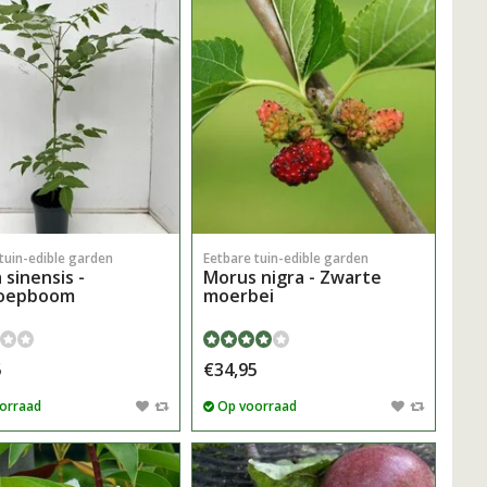
tuin-edible garden
Eetbare tuin-edible garden
sinensis -
Morus nigra - Zwarte
soepboom
moerbei
5
€34,95
orraad
Op voorraad