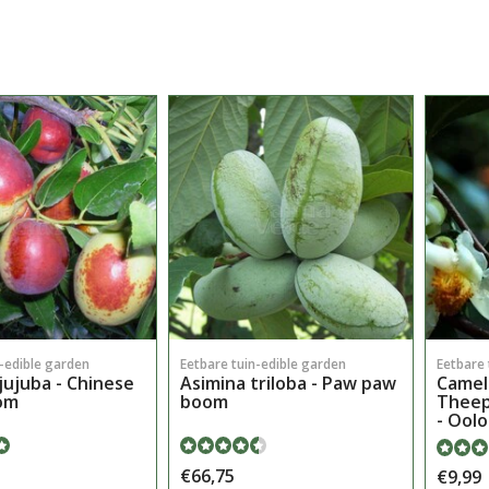
Eetbare 
n-edible garden
Eetbare tuin-edible garden
Camell
jujuba - Chinese
Asimina triloba - Paw paw
Theep
om
boom
- Ool
€66,75
€9,99