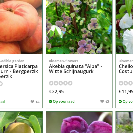
n-edible garden
Bloemen-flowers
Bloemen
ersica Platicarpa
Akebia quinata "Alba" -
Cheilo
turn - Bergperzik
Witte Schijnaugurk
Costu
perzik
€22,95
€11,9
Op voorraad
Op vo
aad