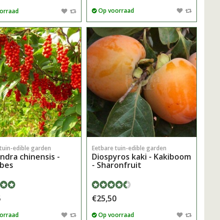
Op voorraad
orraad
tuin-edible garden
Eetbare tuin-edible garden
ndra chinensis -
Diospyros kaki - Kakiboom
bes
- Sharonfruit
5
€25,50
orraad
Op voorraad