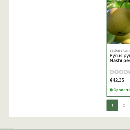
Eetbare tui
Pyrus pyr
Nashi pe
€42,35
Op voorr
1
2