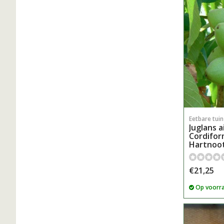
Eetbare tui
Juglans a
Cordifor
Hartnoo
€21,25
Op voorr