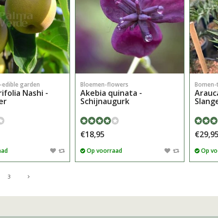
n-edible garden
Bloemen-flowers
Bomen-t
ifolia Nashi -
Akebia quinata -
Arauca
er
Schijnaugurk
Slang
€18,95
€29,9
aad
Op voorraad
Op vo
3