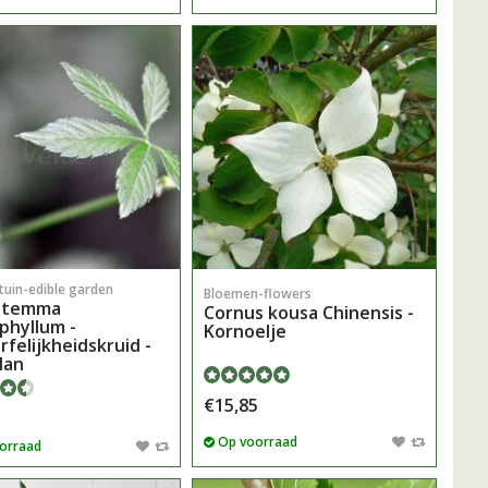
tuin-edible garden
Bloemen-flowers
stemma
Cornus kousa Chinensis -
phyllum -
Kornoelje
felijkheidskruid -
lan
€15,85
Op voorraad
orraad