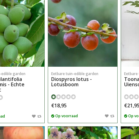
n-edible garden
Eetbare tuin-edible garden
Eetbare 
ilantifolia
Diospyros lotus -
Toona 
mis - Echte
Lotusboom
Uien
t
€18,95
€21,9
Op voorraad
Op vo
aad