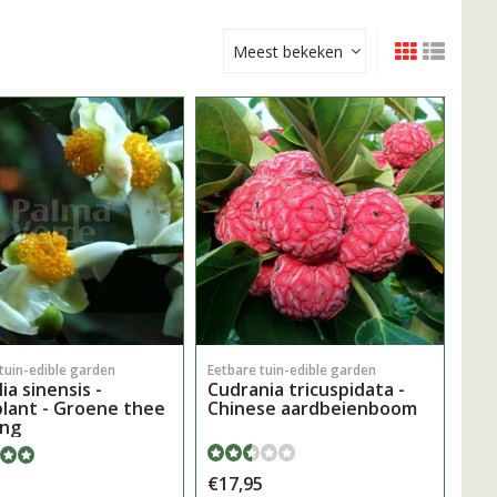
Meest bekeken
tuin-edible garden
Eetbare tuin-edible garden
ia sinensis -
Cudrania tricuspidata -
lant - Groene thee
Chinese aardbeienboom
ong
€17,95