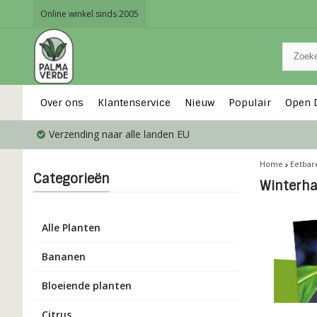
Online winkel sinds 2005
Over ons
Klantenservice
Nieuw
Populair
Open 
Verzending naar alle landen EU
Home
Eetbar
Categorieën
Winterha
Alle Planten
Bananen
Bloeiende planten
Citrus