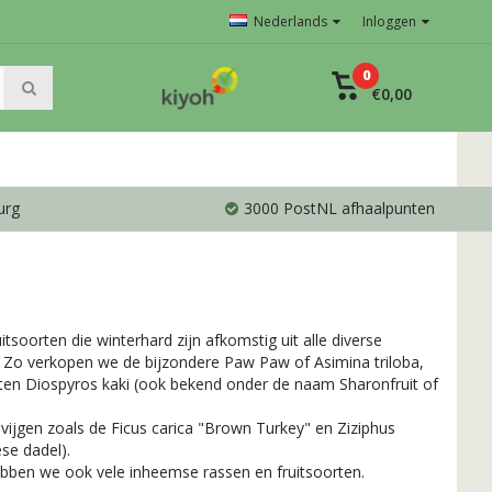
Nederlands
Inloggen
0
€0,00
urg
3000 PostNL afhaalpunten
itsoorten die winterhard zijn afkomstig uit alle diverse
 Zo verkopen we de bijzondere Paw Paw of Asimina triloba,
ten Diospyros kaki (ook bekend onder de naam Sharonfruit of
vijgen zoals de Ficus carica "Brown Turkey" en Ziziphus
ese dadel).
ebben we ook vele inheemse rassen en fruitsoorten.