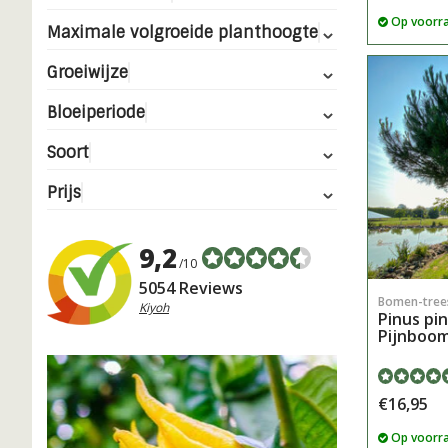
Op voorr
Maximale volgroeide planthoogte
Groeiwijze
Bloeiperiode
Soort
Prijs
9,2
/10
5054 Reviews
Bomen-tree
Kiyoh
Pinus pin
Pijnboo
€16,95
Op voorr