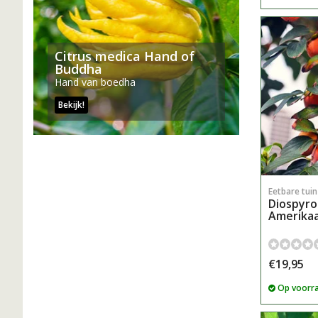
Citrus medica Hand of
Buddha
Hand van boedha
Bekijk!
Eetbare tui
Diospyros
Amerika
€19,95
Op voorr