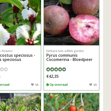
-flowers
Eetbare tuin-edible garden
costus speciosus -
Pyrus communis
s speciosus
Cocomerina - Bloedpeer
5
€42,35
orraad
Op voorraad