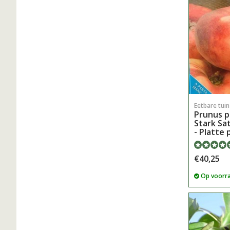
Eetbare tui
Prunus p
Stark Sa
- Platte 
€40,25
Op voorr