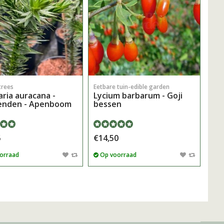
rees
Eetbare tuin-edible garden
ria auracana -
Lycium barbarum - Goji
enden - Apenboom
bessen
5
€14,50
orraad
Op voorraad