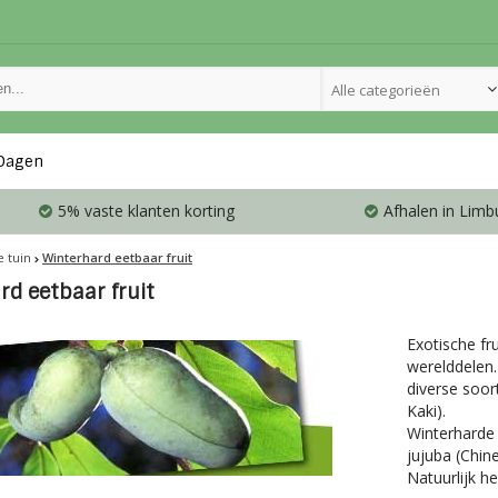
Alle categorieën
Dagen
5% vaste klanten korting
Afhalen in Limb
e tuin
Winterhard eetbaar fruit
rd eetbaar fruit
Exotische fru
werelddelen.
diverse soor
Kaki).
Winterharde 
jujuba (Chin
Natuurlijk h