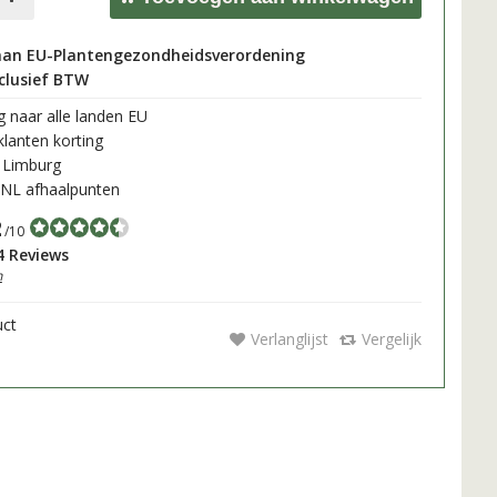
aan EU-Plantengezondheidsverordening
nclusief BTW
 naar alle landen EU
lanten korting
 Limburg
NL afhaalpunten
2
/10
4 Reviews
h
uct
Verlanglijst
Vergelijk