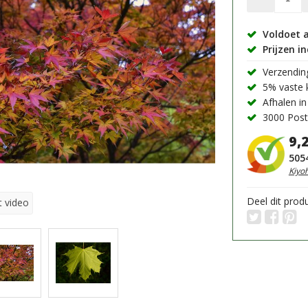
Voldoet 
Prijzen i
Verzending
5% vaste k
Afhalen in
3000 Post
9,
505
Kiyo
Deel dit prod
t video