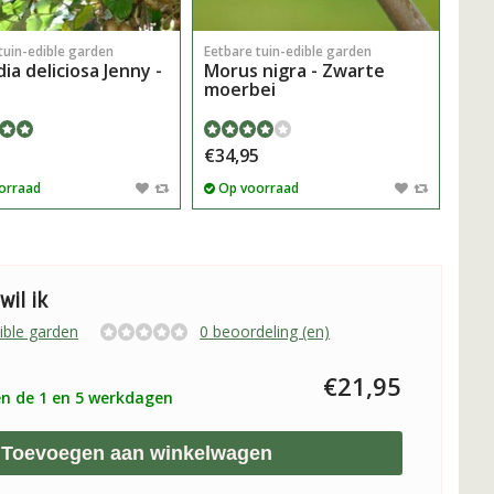
tuin-edible garden
Eetbare tuin-edible garden
Eetb
dia deliciosa Jenny -
Morus nigra - Zwarte
Pas
moerbei
Pas
5
€34,95
€9,
orraad
Op voorraad
Op
wil ik
ible garden
0 beoordeling (en)
€21,95
n de 1 en 5 werkdagen
Toevoegen aan winkelwagen