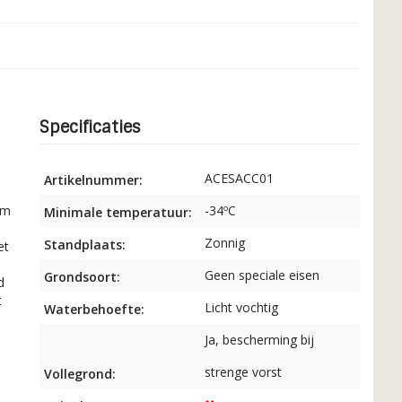
Specificaties
ACESACC01
Artikelnummer:
om
-34ºC
Minimale temperatuur:
Zonnig
Standplaats:
et
Geen speciale eisen
Grondsoort:
d
t
Licht vochtig
Waterbehoefte:
Ja, bescherming bij
strenge vorst
Vollegrond: