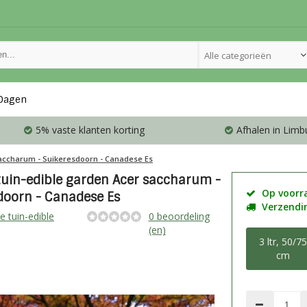
Alle categorieën
Dagen
5% vaste klanten korting
Afhalen in Limb
accharum - Suikeresdoorn - Canadese Es
tuin-edible garden Acer saccharum -
Op voorr
doorn - Canadese Es
Verzendin
e tuin-edible
0 beoordeling
(en)
3 ltr, 50/7
cm