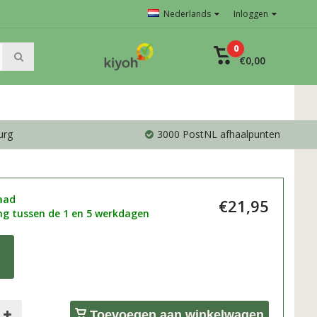
Nederlands
Inloggen
0
€0,00
urg
3000 PostNL afhaalpunten
aad
€21,95
g tussen de 1 en 5 werkdagen
5
Toevoegen aan winkelwagen