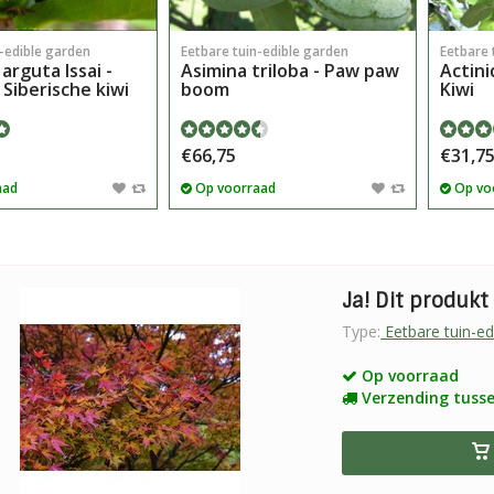
n-edible garden
Eetbare tuin-edible garden
Eetbare 
 arguta Issai -
Asimina triloba - Paw paw
Actini
 Siberische kiwi
boom
Kiwi
€66,75
€31,7
aad
Op voorraad
Op vo
Ja! Dit produkt 
Type:
Eetbare tuin-ed
Op voorraad
Verzending tusse