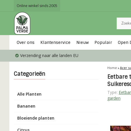
Online winkel sinds 2005
Over ons
Klantenservice
Nieuw
Populair
Open 
Verzending naar alle landen EU
Home
Acer s
Categorieën
Eetbare 
Suikeres
Type:
Eetbar
Alle Planten
garden
Bananen
Bloeiende planten
Citrus