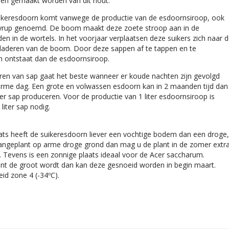
ren gemaakt worden van dit hout.
keresdoorn komt vanwege de productie van de esdoornsiroop, ook
yrup genoemd. De boom maakt deze zoete stroop aan in de
n in de wortels. In het voorjaar verplaatsen deze suikers zich naar 
bladeren van de boom. Door deze sappen af te tappen en te
n ontstaat dan de esdoornsiroop.
ren van sap gaat het beste wanneer er koude nachten zijn gevolgd
rme dag. Een grote en volwassen esdoorn kan in 2 maanden tijd dan
iter sap produceren. Voor de productie van 1 liter esdoornsiroop is
liter sap nodig.
ats heeft de suikeresdoorn liever een vochtige bodem dan een droge,
aangeplant op arme droge grond dan mag u de plant in de zomer extr
 Tevens is een zonnige plaats ideaal voor de Acer saccharum.
ant de groot wordt dan kan deze gesnoeid worden in begin maart.
id zone 4 (-34ºC).