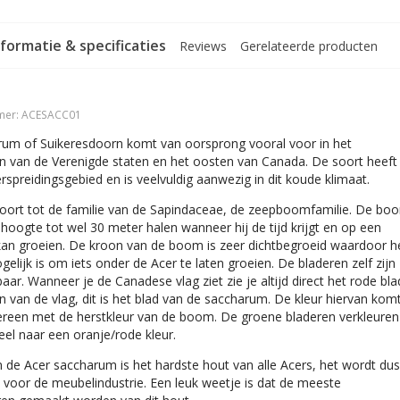
formatie & specificaties
Reviews
Gerelateerde producten
mer:
ACESACC01
rum of Suikeresdoorn komt van oorsprong vooral voor in het
 van de Verenigde staten en het oosten van Canada. De soort heeft
rspreidingsgebied en is veelvuldig aanwezig in dit koude klimaat.
oort tot de familie van de Sapindaceae, de zeepboomfamilie. De bo
 hoogte tot wel 30 meter halen wanneer hij de tijd krijgt en op een
kan groeien. De kroon van de boom is zeer dichtbegroeid waardoor h
gelijk is om iets onder de Acer te laten groeien. De bladeren zelf zijn
aar. Wanneer je de Canadese vlag ziet zie je altijd direct het rode bla
n van de vlag, dit is het blad van de saccharum. De kleur hiervan kom
vereen met de herstkleur van de boom. De groene bladeren verkleuren
eel naar een oranje/rode kleur.
 de Acer saccharum is het hardste hout van alle Acers, het wordt dus
 voor de meubelindustrie. Een leuk weetje is dat de meeste