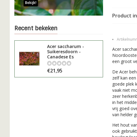
Bekijk!
Product in
Recent bekeken
Artikelnum
Acer saccharum -
Acer saccha
Suikeresdoorn -
Noordoosten
Canadese Es
een groot ve
€21,95
De Acer beh
zelf kan een
goede plek 
vaak niet mo
zeer herkenb
in het midde
vrij goed o
van helder g
Het hout van
ook gebruikt