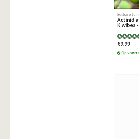
Eetbare tui
Actinidia
Kiwibes -
€9,99
Op voorr