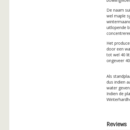
bowlingvloe
De naam sui
wel maple s
wintermaande
uitlopende 
concentrere
Het produce
door een wa
tot wel 40 l
ongeveer 40 
Als standpla
dus indien 
water geven.
Indien de pl
Winterhardhe
Reviews