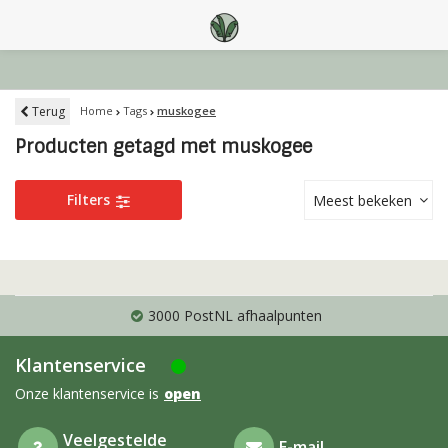
Terug
Home
Tags
muskogee
Producten getagd met muskogee
Filters
Meest bekeken
3000 PostNL afhaalpunten
Klantenservice
Onze klantenservice is
open
Veelgestelde
E-mail