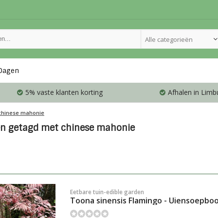
Alle categorieën
Dagen
5% vaste klanten korting
Afhalen in Limb
chinese mahonie
n getagd met chinese mahonie
Eetbare tuin-edible garden
Toona sinensis Flamingo - Uiensoepbo