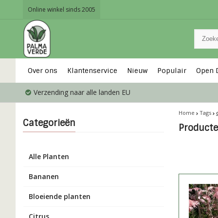
Online winkel sinds 2005
Over ons
Klantenservice
Nieuw
Populair
Open 
Verzending naar alle landen EU
Home
Tags
Categorieën
Producte
Alle Planten
Bananen
Bloeiende planten
Citrus