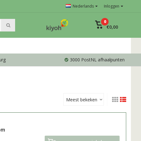
Nederlands
Inloggen
0
€0,00
urg
3000 PostNL afhaalpunten
Meest bekeken
om