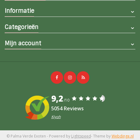
Informatie
Categorieën
Mijn account
9,2
/10
5054 Reviews
Kiyoh
© Palma Verde Exoten
- Powered by
Lightspeed
- Theme by
Webdinge.nl