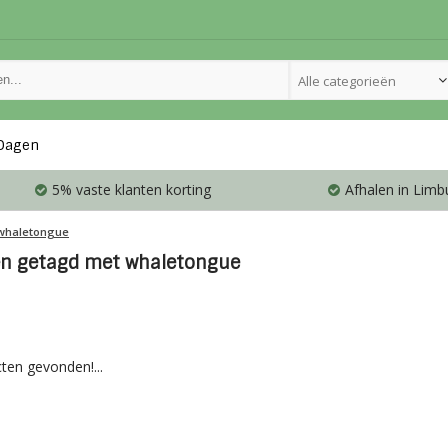
Alle categorieën
Dagen
5% vaste klanten korting
Afhalen in Limb
whaletongue
n getagd met whaletongue
ten gevonden!...