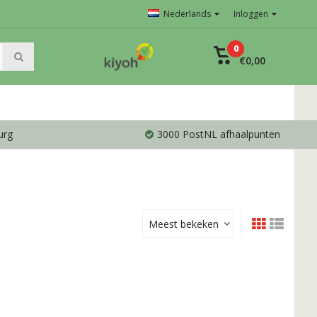
Nederlands
Inloggen
0
€0,00
urg
3000 PostNL afhaalpunten
Meest bekeken