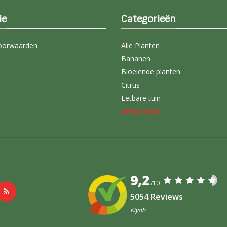
ie
Categorieën
oorwaarden
Alle Planten
Bananen
Bloeiende planten
Citrus
Eetbare tuin
Bekijk alles
9,2
/10
5054 Reviews
Kiyoh