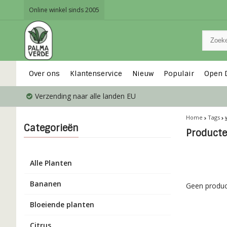
Online winkel sinds 2005
Over ons
Klantenservice
Nieuw
Populair
Open 
Verzending naar alle landen EU
Home
Tags
Categorieën
Producte
Alle Planten
Bananen
Geen produc
Bloeiende planten
Citrus