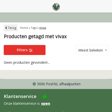
Terug
Home
Tags
vivax
Producten getagd met vivax
Filters
Meest bekeken
Geen producten gevonden!...
3000 PostNL afhaalpunten
Klantenservice
Onze klantenservice is
open