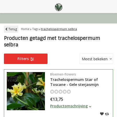
Terug
Home
Tags
trachelospermum selbra
Producten getagd met trachelospermum
selbra
Filters
Meest bekeken
Bloemen-flowers
Trachelospermum Star of
Toscane - Gele sterjasmijn
€13,75
Trachelospermum Star of
Productomschrijving
Toscane of Gele sterjasmijn is
een klimplant en heeft heerlijk