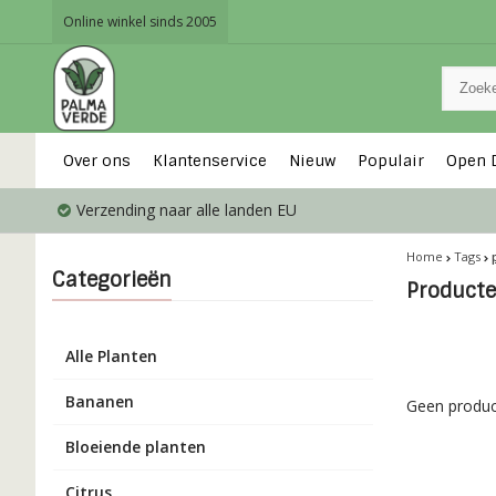
Online winkel sinds 2005
Over ons
Klantenservice
Nieuw
Populair
Open 
Verzending naar alle landen EU
Home
Tags
Categorieën
Producte
Alle Planten
Bananen
Geen produc
Bloeiende planten
Citrus