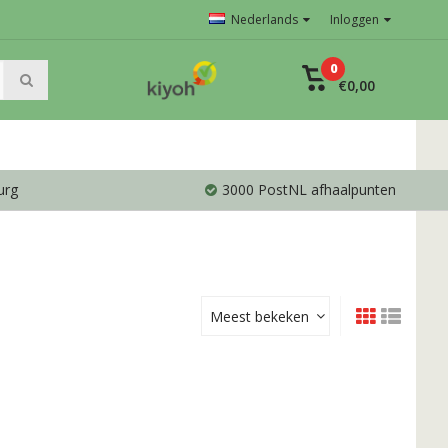
Nederlands
Inloggen
0
€0,00
urg
3000 PostNL afhaalpunten
Meest bekeken