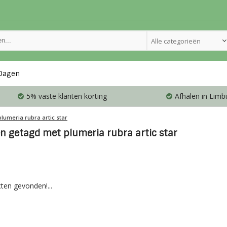
Alle categorieën
Dagen
5% vaste klanten korting
Afhalen in Limb
plumeria rubra artic star
n getagd met plumeria rubra artic star
ten gevonden!...