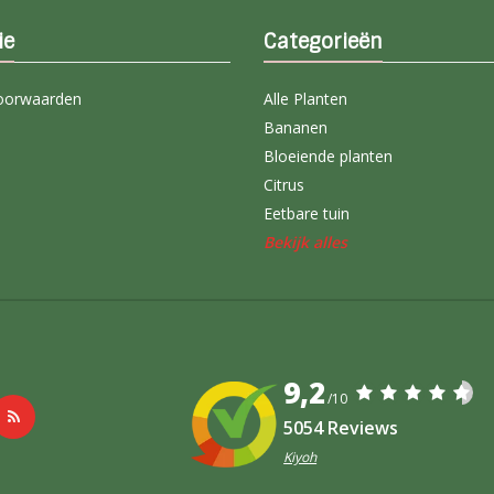
ie
Categorieën
oorwaarden
Alle Planten
Bananen
Bloeiende planten
Citrus
Eetbare tuin
Bekijk alles
9,2
/10
5054 Reviews
Kiyoh