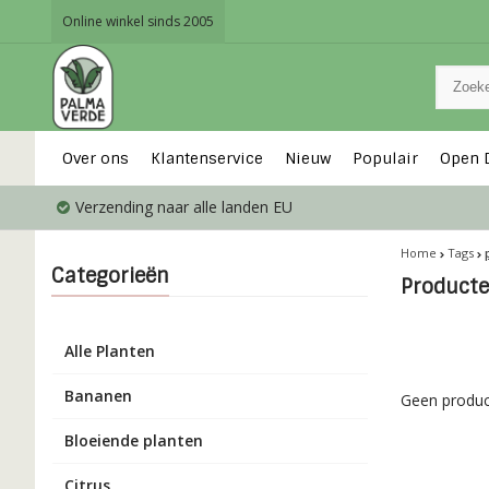
Online winkel sinds 2005
Over ons
Klantenservice
Nieuw
Populair
Open 
Verzending naar alle landen EU
Home
Tags
Categorieën
Producte
Alle Planten
Bananen
Geen produc
Bloeiende planten
Citrus