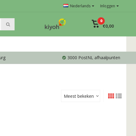
Nederlands
Inloggen
0
€0,00
urg
3000 PostNL afhaalpunten
Meest bekeken