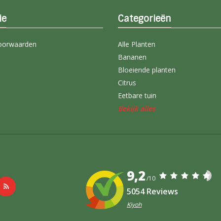
ie
Categorieën
oorwaarden
Alle Planten
Bananen
Bloeiende planten
Citrus
Eetbare tuin
Bekijk alles
9,2
/10
5054 Reviews
Kiyoh