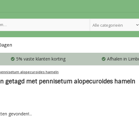
Alle categorieën
Dagen
5% vaste klanten korting
Afhalen in Limb
pennisetum alopecuroides hameln
n getagd met pennisetum alopecuroides hameln
ten gevonden!...