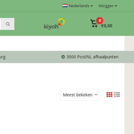
Nederlands
Inloggen
0
€0,00
urg
3000 PostNL afhaalpunten
Meest bekeken