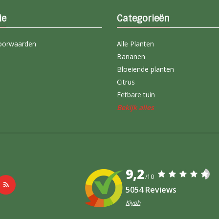
ie
Categorieën
oorwaarden
Alle Planten
Bananen
Bloeiende planten
Citrus
Eetbare tuin
Bekijk alles
9,2
/10
5054 Reviews
Kiyoh