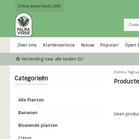
Online winkel sinds 2005
Over ons
Klantenservice
Nieuw
Populair
Open 
Verzending naar alle landen EU
Home
Tags
Categorieën
Product
Alle Planten
Bananen
Geen produc
Bloeiende planten
Citrus