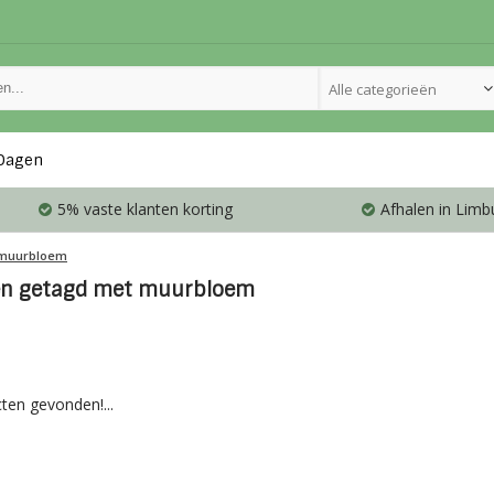
Alle categorieën
Dagen
5% vaste klanten korting
Afhalen in Limb
muurbloem
en getagd met muurbloem
ten gevonden!...