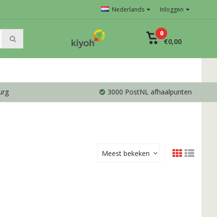
Nederlands
Inloggen
0
€0,00
urg
3000 PostNL afhaalpunten
Meest bekeken