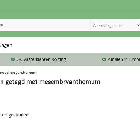
Alle categorieën
Dagen
5% vaste klanten korting
Afhalen in Limb
mesembryanthemum
en getagd met mesembryanthemum
ten gevonden!...