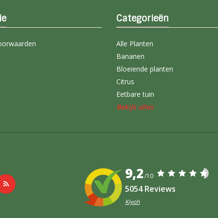
ie
Categorieën
oorwaarden
Alle Planten
Bananen
Bloeiende planten
Citrus
Eetbare tuin
Bekijk alles
9,2
/10
5054 Reviews
Kiyoh