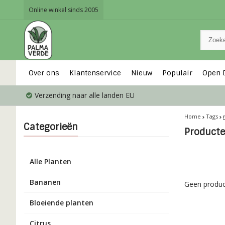
Online winkel sinds 2005
Over ons
Klantenservice
Nieuw
Populair
Open 
Verzending naar alle landen EU
Home
Tags
Categorieën
Product
Alle Planten
Bananen
Geen produc
Bloeiende planten
Citrus