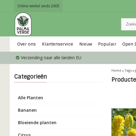
Online winkel sinds 2005
Over ons
Klantenservice
Nieuw
Populair
Open 
Verzending naar alle landen EU
Home
Tags
Categorieën
Product
Alle Planten
Bananen
Bloeiende planten
Citrus