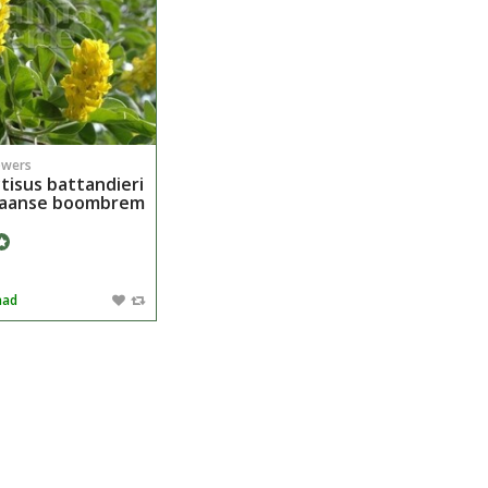
owers
tisus battandieri
kaanse boombrem
aad