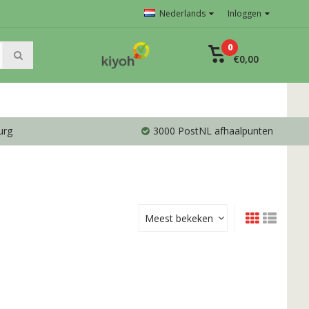
Nederlands
Inloggen
0
€0,00
urg
3000 PostNL afhaalpunten
Meest bekeken