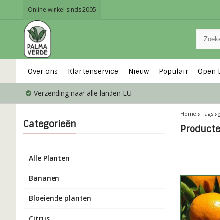
Online winkel sinds 2005
Over ons
Klantenservice
Nieuw
Populair
Open 
Verzending naar alle landen EU
Home
Tags
Categorieën
Product
Alle Planten
Bananen
Bloeiende planten
Citrus