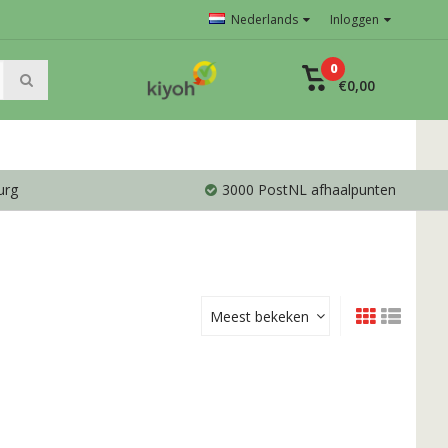
Nederlands
Inloggen
0
€0,00
urg
3000 PostNL afhaalpunten
Meest bekeken