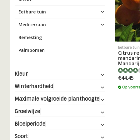
Eetbare tuin
Mediterraan
Bemesting
Eetbare tui
Palmbomen
Citrus re
mandarin
Mandari
Kleur
€44,45
Winterhardheid
Op voorr
Maximale volgroeide planthoogte
Groeiwijze
Bloeiperiode
Soort