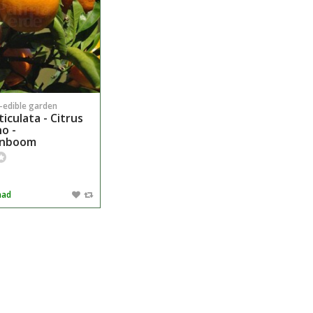
n-edible garden
ticulata - Citrus
o -
jnboom
aad