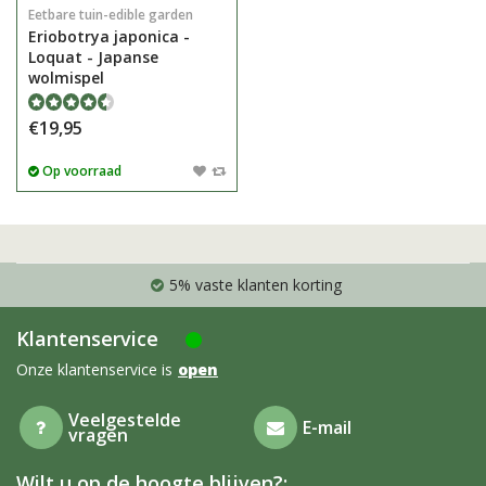
Eetbare tuin-edible garden
Eriobotrya japonica -
Loquat - Japanse
wolmispel
€19,95
Op voorraad
5% vaste klanten korting
Klantenservice
Onze klantenservice is
open
Veelgestelde
E-mail
vragen
Wilt u op de hoogte blijven?: