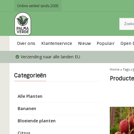
Online winkel sinds 2005
Over ons
Klantenservice
Nieuw
Populair
Open 
Verzending naar alle landen EU
Home
Tags
Categorieën
Producte
Alle Planten
Bananen
Bloeiende planten
Citrus