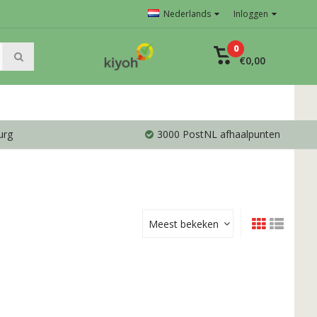
Nederlands
Inloggen
0
€0,00
urg
3000 PostNL afhaalpunten
Meest bekeken