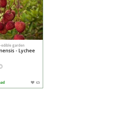
n-edible garden
inensis - Lychee
aad