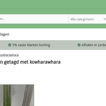
Alle categorieën
Dagen
5% vaste klanten korting
Afhalen in Limb
kowharawhara
en getagd met kowharawhara