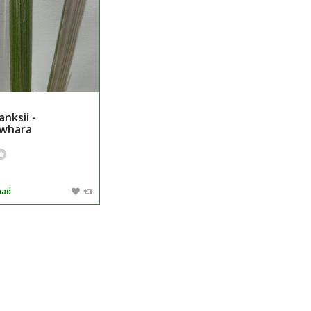
anksii -
whara
aad