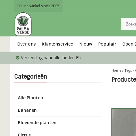
Online winkel sinds 2005
Over ons
Klantenservice
Nieuw
Populair
Open 
Verzending naar alle landen EU
Home
Tags
Categorieën
Product
Alle Planten
Bananen
Bloeiende planten
Citrus