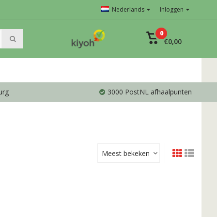
Nederlands
Inloggen
0
€0,00
urg
3000 PostNL afhaalpunten
Meest bekeken