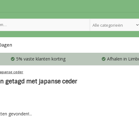
Alle categorieën
Dagen
5% vaste klanten korting
Afhalen in Limb
japanse ceder
n getagd met japanse ceder
ten gevonden!...