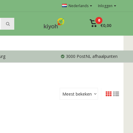
Nederlands
Inloggen
0
€0,00
urg
3000 PostNL afhaalpunten
Meest bekeken