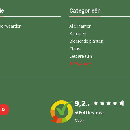
ie
Categorieën
oorwaarden
Alle Planten
Bananen
Bloeiende planten
Citrus
Eetbare tuin
Bekijk alles
9,2
/10
5054 Reviews
Kiyoh