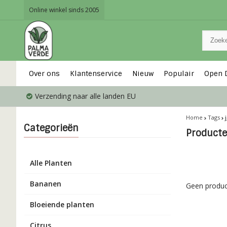
Online winkel sinds 2005
Over ons
Klantenservice
Nieuw
Populair
Open 
Verzending naar alle landen EU
Home
Tags
Categorieën
Producte
Alle Planten
Bananen
Geen produc
Bloeiende planten
Citrus