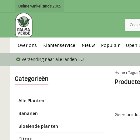
Online winkel sinds 2005
Over ons
Klantenservice
Nieuw
Populair
Open 
Verzending naar alle landen EU
Home
Tags
Categorieën
Producte
Alle Planten
Bananen
Geen produc
Bloeiende planten
Citrus