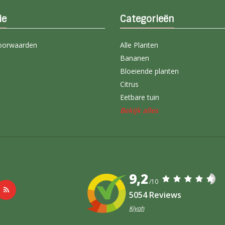
ie
Categorieën
oorwaarden
Alle Planten
Bananen
Bloeiende planten
Citrus
Eetbare tuin
Bekijk alles
9,2
/10
5054 Reviews
Kiyoh