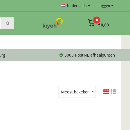
Nederlands
Inloggen
0
€0,00
urg
3000 PostNL afhaalpunten
Meest bekeken