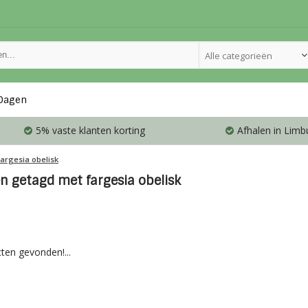
Alle categorieën
Dagen
5% vaste klanten korting
Afhalen in Limb
fargesia obelisk
n getagd met fargesia obelisk
ten gevonden!...