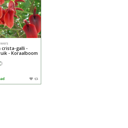
owers
crista-galli -
ruik - Koraalboom
aad