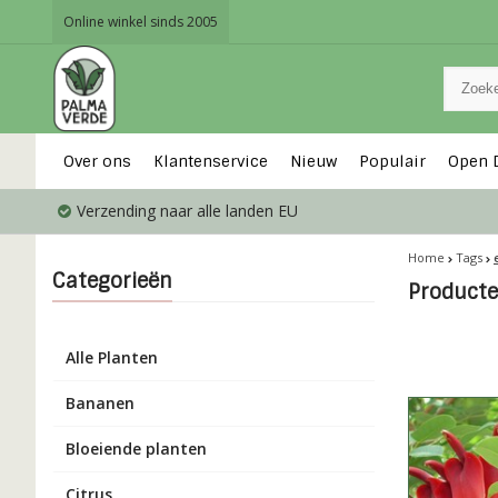
Online winkel sinds 2005
Over ons
Klantenservice
Nieuw
Populair
Open 
Verzending naar alle landen EU
Home
Tags
Categorieën
Producte
Alle Planten
Bananen
Bloeiende planten
Citrus