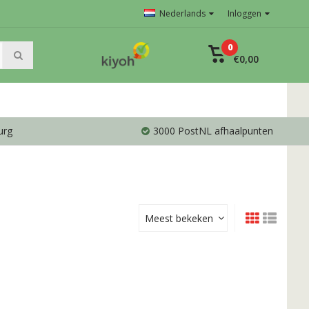
Nederlands
Inloggen
0
€0,00
urg
3000 PostNL afhaalpunten
Meest bekeken