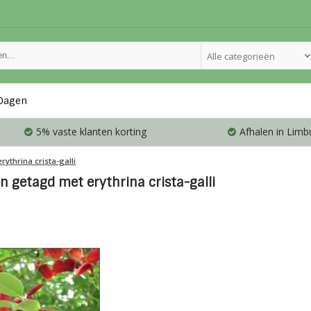
Alle categorieën
Dagen
5% vaste klanten korting
Afhalen in Limb
erythrina crista-galli
n getagd met erythrina crista-galli