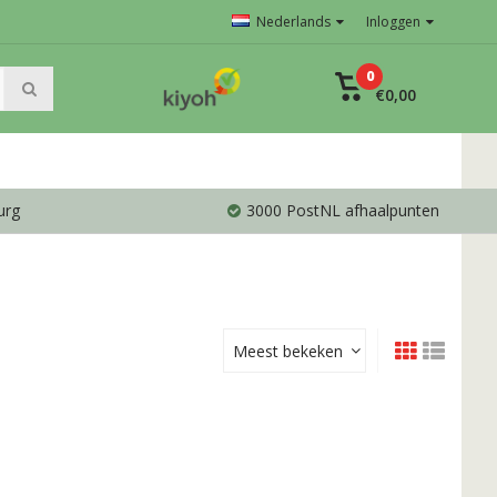
Nederlands
Inloggen
0
€0,00
urg
3000 PostNL afhaalpunten
Meest bekeken