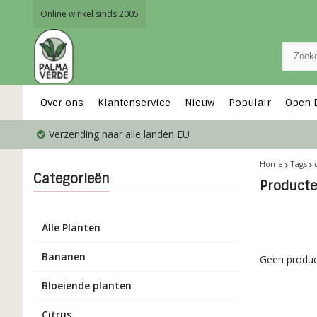
Online winkel sinds 2005
Over ons
Klantenservice
Nieuw
Populair
Open 
Verzending naar alle landen EU
Home
Tags
Categorieën
Producte
Alle Planten
Bananen
Geen produc
Bloeiende planten
Citrus