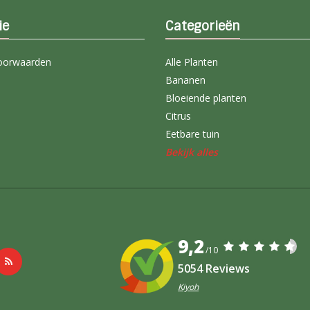
ie
Categorieën
oorwaarden
Alle Planten
Bananen
Bloeiende planten
Citrus
Eetbare tuin
Bekijk alles
9,2
/10
5054 Reviews
Kiyoh