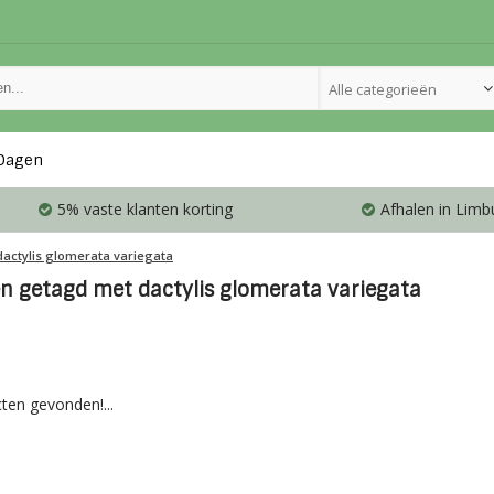
Alle categorieën
Dagen
5% vaste klanten korting
Afhalen in Limb
dactylis glomerata variegata
n getagd met dactylis glomerata variegata
ten gevonden!...