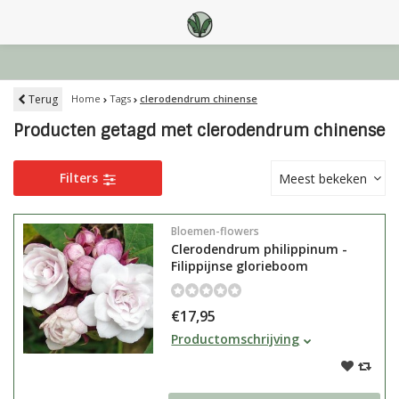
Terug
Home
Tags
clerodendrum chinense
Producten getagd met clerodendrum chinense
Filters
Meest bekeken
Bloemen-flowers
Clerodendrum philippinum -
Filippijnse glorieboom
€17,95
Clerodendrum philippinum of
Productomschrijving
Filippijnse glorieboom heeft fris
groen blad wat naar pindakaas
ruikt en heerlijk geurende bloemen