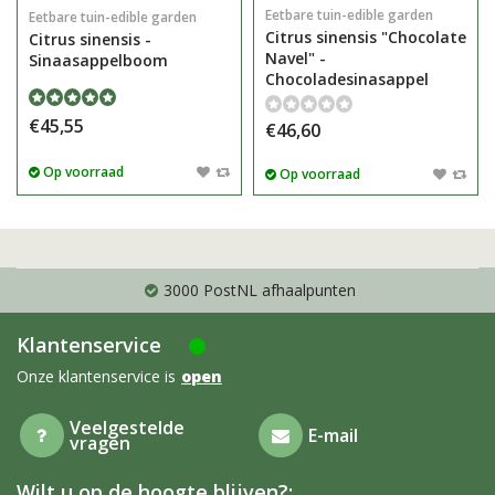
Eetbare tuin-edible garden
Eetbare tuin-edible garden
Citrus sinensis "Chocolate
Citrus sinensis -
Navel" -
Sinaasappelboom
Chocoladesinasappel
€45,55
€46,60
Op voorraad
Op voorraad
3000 PostNL afhaalpunten
Klantenservice
Onze klantenservice is
open
Veelgestelde
E-mail
vragen
Wilt u op de hoogte blijven?: