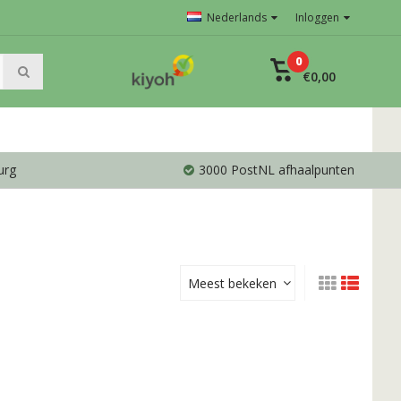
Nederlands
Inloggen
0
€0,00
urg
3000 PostNL afhaalpunten
Meest bekeken