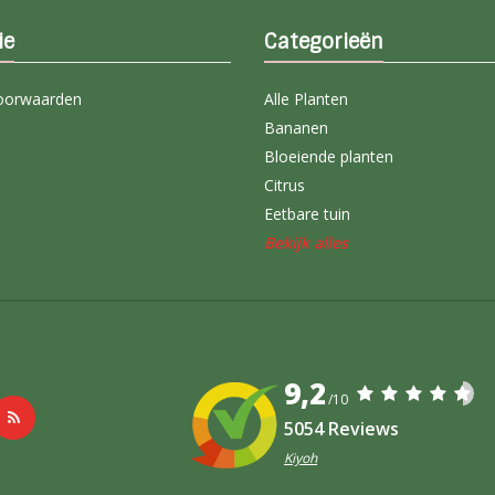
ie
Categorieën
oorwaarden
Alle Planten
Bananen
Bloeiende planten
Citrus
Eetbare tuin
Bekijk alles
9,2
/10
5054 Reviews
Kiyoh