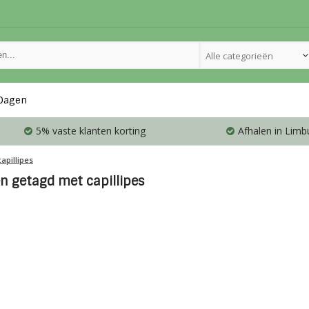
Alle categorieën
Dagen
5% vaste klanten korting
Afhalen in Limb
capillipes
n getagd met capillipes