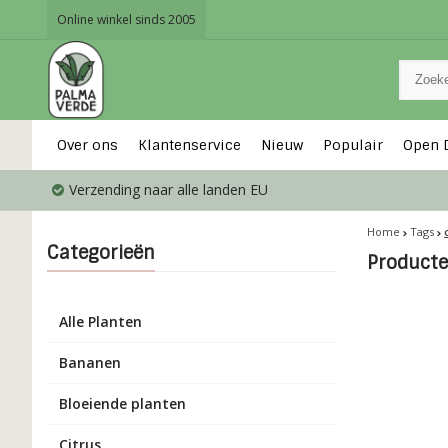
Online winkel sinds 2005
Over ons
Klantenservice
Nieuw
Populair
Open 
Verzending naar alle landen EU
Home
Tags
Categorieën
Producte
Alle Planten
Bananen
Bloeiende planten
Citrus