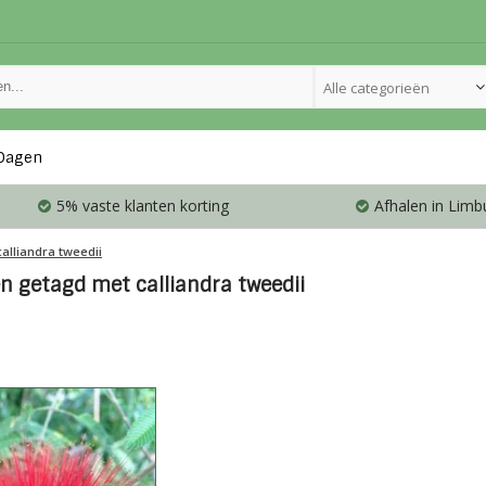
Alle categorieën
Dagen
5% vaste klanten korting
Afhalen in Limb
calliandra tweedii
n getagd met calliandra tweedii