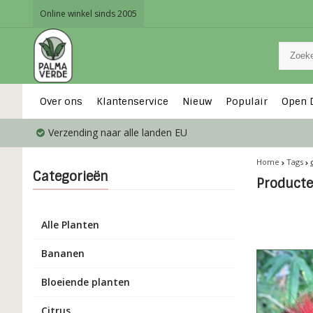
Online winkel sinds 2005
Over ons
Klantenservice
Nieuw
Populair
Open 
Verzending naar alle landen EU
Home
Tags
Categorieën
Producte
Alle Planten
Bananen
Bloeiende planten
Citrus