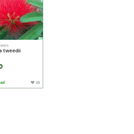
owers
a tweedii
aad