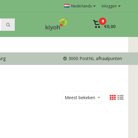
Nederlands
Inloggen
0
€0,00
urg
3000 PostNL afhaalpunten
Meest bekeken