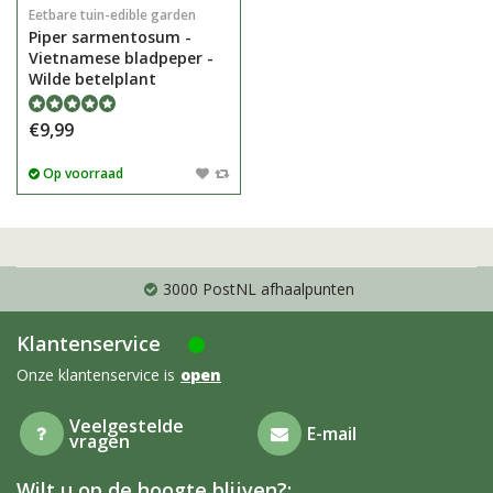
Eetbare tuin-edible garden
Piper sarmentosum -
Vietnamese bladpeper -
Wilde betelplant
€9,99
Op voorraad
3000 PostNL afhaalpunten
Klantenservice
Onze klantenservice is
open
Veelgestelde
E-mail
vragen
Wilt u op de hoogte blijven?: