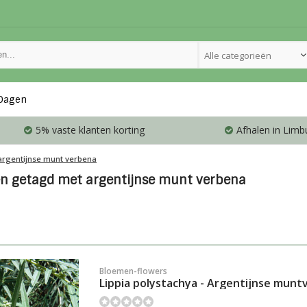
Alle categorieën
Dagen
5% vaste klanten korting
Afhalen in Limb
argentijnse munt verbena
n getagd met argentijnse munt verbena
Bloemen-flowers
Lippia polystachya - Argentijnse mun