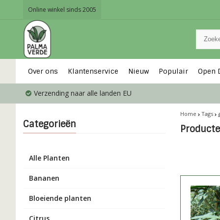
Online winkel sinds 2005
Over ons
Klantenservice
Nieuw
Populair
Open 
Verzending naar alle landen EU
Home
Tags
Categorieën
Producte
Alle Planten
Bananen
Bloeiende planten
Citrus