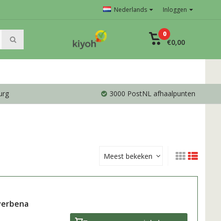
Nederlands
Inloggen
0
€0,00
urg
3000 PostNL afhaalpunten
Meest bekeken
tverbena