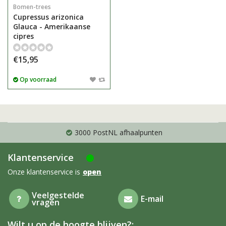
Bomen-trees
Cupressus arizonica
Glauca - Amerikaanse
cipres
€15,95
Op voorraad
3000 PostNL afhaalpunten
Klantenservice
Onze klantenservice is
open
Veelgestelde
E-mail
vragen
Wilt u op de hoogte blijven?: