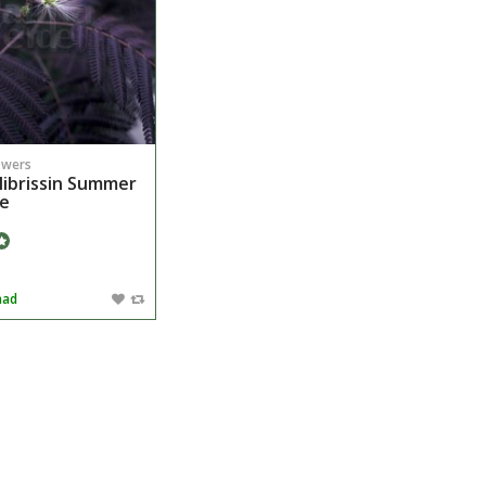
owers
ulibrissin Summer
te
aad