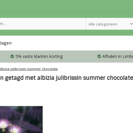
Alle categorieën
Dagen
5% vaste klanten korting
Afhalen in Limb
albizia julibrissin summer chocolate
n getagd met albizia julibrissin summer chocolate