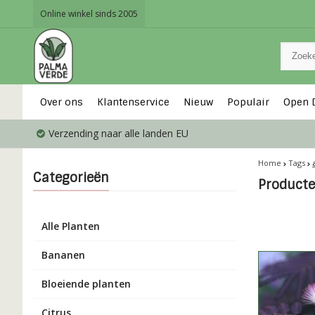
Online winkel sinds 2005
Over ons
Klantenservice
Nieuw
Populair
Open 
Verzending naar alle landen EU
Home
Tags
Categorieën
Producte
Alle Planten
Bananen
Bloeiende planten
Citrus