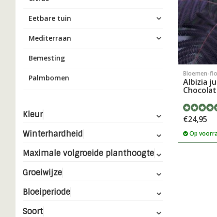
Eetbare tuin
Mediterraan
Bemesting
Bloemen-fl
Palmbomen
Albizia j
Chocola
Kleur
€24,95
Winterhardheid
Op voorr
Maximale volgroeide planthoogte
Groeiwijze
Bloeiperiode
Soort