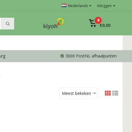
Nederlands
Inloggen
0
€0,00
urg
3000 PostNL afhaalpunten
Meest bekeken