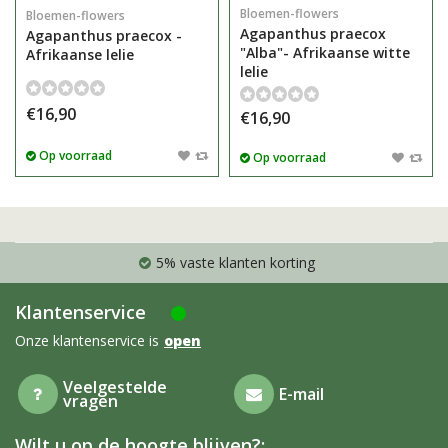
Bloemen-flowers
Bloemen-flowers
Agapanthus praecox
Agapanthus praecox -
"Alba"- Afrikaanse witte
Afrikaanse lelie
lelie
€16,90
€16,90
Op voorraad
Op voorraad
5% vaste klanten korting
Klantenservice
Onze klantenservice is
open
Veelgestelde
E-mail
vragen
Wilt u op de hoogte blijven?: