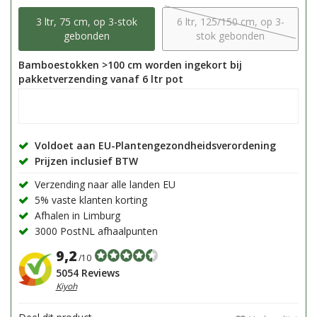
3 ltr, 75 cm, op 3-stok
6 ltr, 125/150 cm, op 3-
gebonden
stok gebonden
Bamboestokken >100 cm worden ingekort bij
pakketverzending vanaf 6 ltr pot
Voldoet aan EU-Plantengezondheidsverordening
Prijzen inclusief BTW
Verzending naar alle landen EU
5% vaste klanten korting
Afhalen in Limburg
3000 PostNL afhaalpunten
9,2
/10
5054 Reviews
Kiyoh