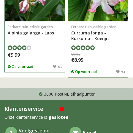
Eetbare tuin-edible garden
Eetbare tuin-edible garden
Alpinia galanga - Laos
Curcuma longa -
Kurkuma - Koenjit
€9,99
€9,95
€8,95
Op voorraad
Op voorraad
3000 PostNL afhaalpunten
Klantenservice
Onze klantenservice is
gesloten
Veelgestelde
E-mail