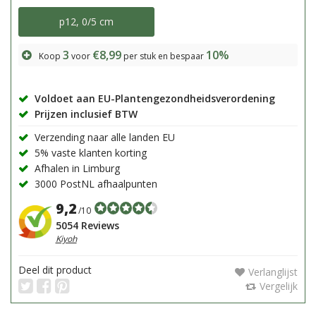
p12, 0/5 cm
3
€8,99
10%
Koop
voor
per stuk en bespaar
Voldoet aan EU-Plantengezondheidsverordening
Prijzen inclusief BTW
Verzending naar alle landen EU
5% vaste klanten korting
Afhalen in Limburg
3000 PostNL afhaalpunten
9,2
/10
5054 Reviews
Kiyoh
Deel dit product
Verlanglijst
Vergelijk