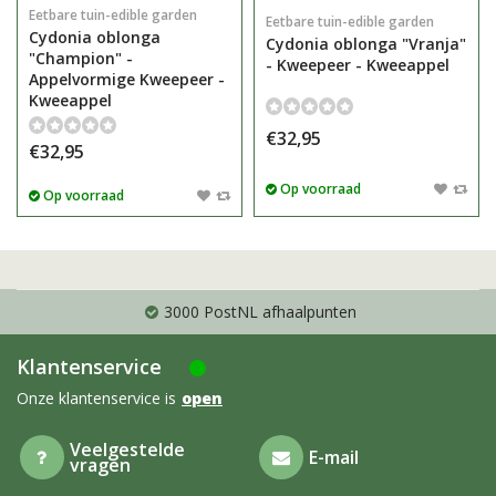
Eetbare tuin-edible garden
Eetbare tuin-edible garden
Cydonia oblonga
Cydonia oblonga "Vranja"
"Champion" -
- Kweepeer - Kweeappel
Appelvormige Kweepeer -
Kweeappel
€32,95
€32,95
Op voorraad
Op voorraad
3000 PostNL afhaalpunten
Klantenservice
Onze klantenservice is
open
Veelgestelde
E-mail
vragen