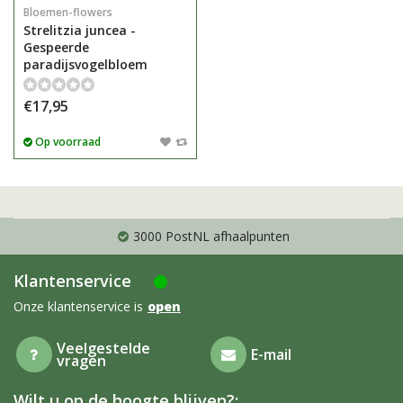
Bloemen-flowers
Strelitzia juncea -
Gespeerde
paradijsvogelbloem
€17,95
Op voorraad
3000 PostNL afhaalpunten
Klantenservice
Onze klantenservice is
open
Veelgestelde
E-mail
vragen
Wilt u op de hoogte blijven?: