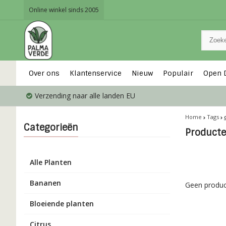
Online winkel sinds 2005
Over ons
Klantenservice
Nieuw
Populair
Open 
Verzending naar alle landen EU
Home
Tags
Categorieën
Producte
Alle Planten
Bananen
Geen produc
Bloeiende planten
Citrus