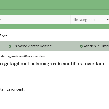
Alle categorieën
Dagen
5% vaste klanten korting
Afhalen in Limb
calamagrostis acutiflora overdam
n getagd met calamagrostis acutiflora overdam
ten gevonden!...