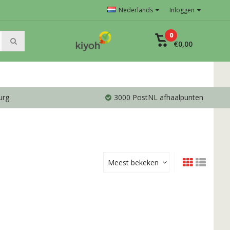
Nederlands
Inloggen
0
€0,00
urg
3000 PostNL afhaalpunten
Meest bekeken