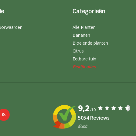
ie
Categorieën
oorwaarden
Alle Planten
Bananen
Bloeiende planten
Citrus
Eetbare tuin
Bekijk alles
9,2
/10
5054 Reviews
Kiyoh