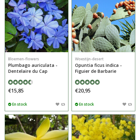
Bloemen-flowers
Woestijn-desert
Plumbago auriculata -
Opuntia ficus indica -
Dentelaire du Cap
Figuier de Barbarie
€15,85
€20,95
En stock
En stock