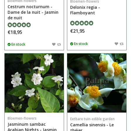
Bloemen-flowers
Bloemen-flowers
Cestrum nocturnum -
Delonix regia -
Dame de la nuit - Jasmin
Flamboyant
de nuit
€21,95
€18,95
En stock
En stock
Bloemen-flowers
Eetbare tuin-edible garden
Jasminum sambac
Camellia sinensis - Le
Arabian Nights - Jasmin
théier