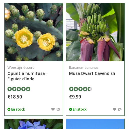
Woestijn-desert
Bananen-bananas
Opuntia humifusa -
Musa Dwarf Cavendish
Figuier d'Inde
€18,50
€9,99
En stock
En stock