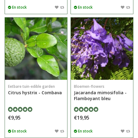
En stock
En stock
Eetbare tuin-edible garden
Bloemen-flowers
Citrus hystrix - Combava
Jacaranda mimosifolia -
Flamboyant bleu
€9,95
€19,95
En stock
En stock