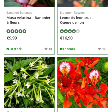
Bananen-bananas
Bloemen-flowers
Musa velutina - Bananier
Leonotis leonurus -
à fleurs
Queue de lion
€9,99
€16,90
En stock
En stock