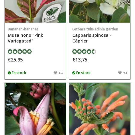
Bananen-bananas
Eetbare tuin-edible garden
Musa nono "Pink
Capparis spinosa -
Variegated"
Câprier
€25,95
€13,75
En stock
En stock