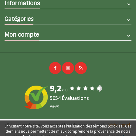
Informations
Catégories
Mon compte
9,2
/10
5054 Évaluations
Kiyoh
© Palma Verde Exoten
- Powered by
Lightspeed
- Theme by
Webdinge.nl
En visitant notre site, vous acceptez l'utilisation des témoins (cookies). Ces
derniers nous permettent de mieux comprendre la provenance de notre