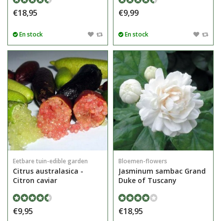
€18,95
€9,99
En stock
En stock
Eetbare tuin-edible garden
Bloemen-flowers
Citrus australasica -
Jasminum sambac Grand
Citron caviar
Duke of Tuscany
€9,95
€18,95