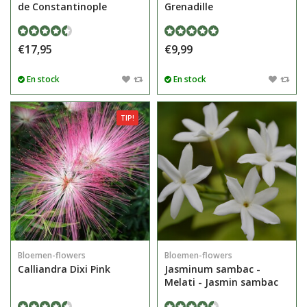
de Constantinople
Grenadille
€17,95
€9,99
En stock
En stock
TIP!
Bloemen-flowers
Bloemen-flowers
Calliandra Dixi Pink
Jasminum sambac -
Melati - Jasmin sambac