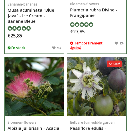
Bloemen-flowers
Bananen-bananas
Plumeria rubra Divine -
Musa acuminata "Blue
Frangipanier
Java" - Ice Cream -
Banane Bleue
€27,85
€25,85
Temporairement
En stock
épuisé
Astuce!
Bloemen-flowers
Eetbare tuin-edible garden
Albizia julibrissin - Acacia
Passiflora edulis -