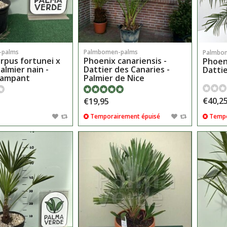
-palms
Palmbomen-palms
Palmbo
rpus fortunei x
Phoenix canariensis -
Phoeni
almier nain -
Dattier des Canaries -
Dattie
rampant
Palmier de Nice
€40,2
€19,95
Tempo
Temporairement épuisé