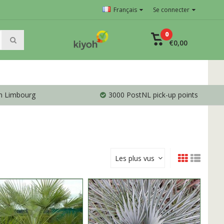
Français
Se connecter
0
€0,00
en Limbourg
3000 PostNL pick-up points
Les plus vus