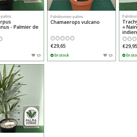
-palms
Palmbo
Palmbomen-palms
arpus
Trach
Chamaerops vulcano
nus - Palmier de
« Nain
indien
€29,65
€29,9
En stock
En st