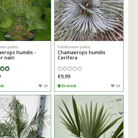
men-palms
Palmbomen-palms
erops humilis -
Chamaerops humilis
r nain
Cerifera
9
€9,99
ock
En stock