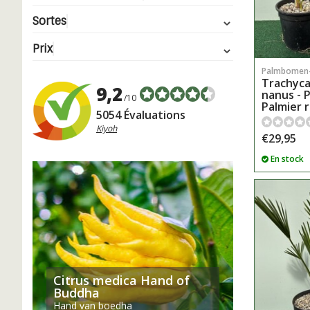
Sortes
Prix
Palmbomen
Trachyca
9,2
nanus - P
/10
Palmier 
5054 Évaluations
Kiyoh
€29,95
En stock
Citrus medica Hand of
Buddha
Hand van boedha