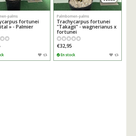
men-palms
Palmbomen-palms
ycarpus fortunei
Trachycarpus fortunei
ital » - Palmier
"Takagii" - wagnerianus x
fortunei
5
€32,95
ock
En stock