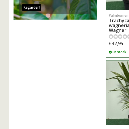
Regarder!
Palmbomen
Trachyc
wagneria
Wagner
€32,95
En stock