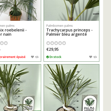
men-palms
Palmbomen-palms
x roebelenii -
Trachycarpus princeps -
r nain
Palmier bleu argenté
5
€29,95
rairement épuisé
En stock