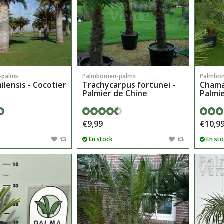
-palms
Palmbomen-palms
Palmbo
ilensis - Cocotier
Trachycarpus fortunei -
Chama
Palmier de Chine
Palmie
€9,99
€10,9
En stock
En st