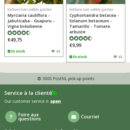
Eetbare tuin-edible garden
Eetbare tuin-edible garden
Myrciaria cauliflora -
Cyphomandra betacea -
Jabuticaba - Guapuru -
Solanum betaceum -
Vigne brésilienne
Tamarillo - Tomate
arbuste
€49,75
€9,99
En stock
En stock
3000 PostNL pick-up points
Service à la clientèle
Our customer service is
open
Foire aux
Courriel
questions