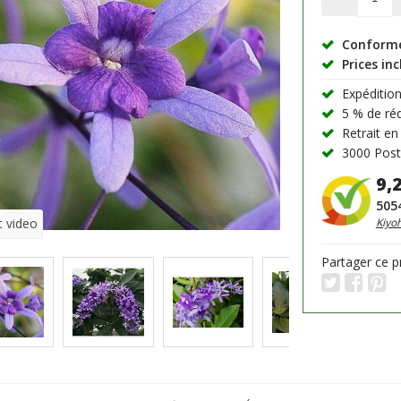
Conforme 
Prices in
Expédition
5 % de rédu
Retrait en
3000 PostN
9,
505
t video
Kiyo
Partager ce p