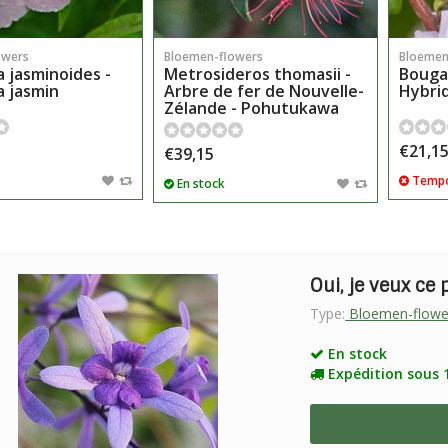
owers
Bloemen-flowers
Bloemen
 jasminoides -
Metrosideros thomasii -
Bougai
 jasmin
Arbre de fer de Nouvelle-
Hybri
Zélande - Pohutukawa
€21,1
€39,15
Tempo
En stock
Oui, je veux ce 
Type:
Bloemen-flowe
En stock
Expédition sous 1