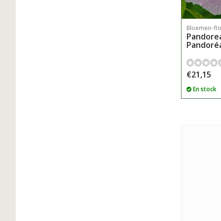
Bloemen-fl
Pandorea
Pandoréa
€21,15
En stock