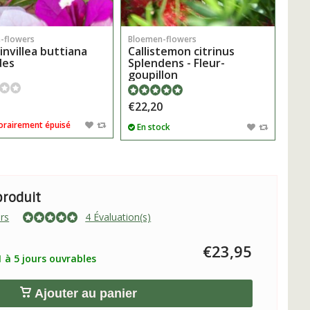
-flowers
Bloemen-flowers
nvillea buttiana
Callistemon citrinus
des
Splendens - Fleur-
goupillon
5
€22,20
rairement épuisé
En stock
produit
rs
4 Évaluation(s)
€23,95
 à 5 jours ouvrables
Ajouter au panier