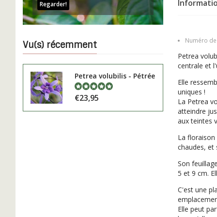
Informatio
Regarder!
Numéro de l
Vu(s) récemment
Petrea volub
centrale et l
Petrea volubilis - Pétrée
Elle ressemb
uniques !
€23,95
La Petrea vo
atteindre ju
aux teintes 
La floraiso
chaudes, et 
Son feuillag
5 et 9 cm. E
C'est une pl
emplacement
Elle peut pa