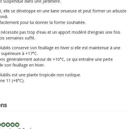
est suspendue dans une jardinière.
, elle se développe en une liane sinueuse et peut former un arbuste
ondi.
e facilement pour lui donner la forme souhaitée.
 nécessite pas trop d'eau et un apport modéré d'engrais une fois
ois semaines suffit.
lubilis conserve son feuillage en hiver si elle est maintenue à une
 supérieure à +17°C.
ons généralement autour de +10°C, ce qui entraîne une perte
e son feuillage en hiver.
lubilis est une plante tropicale non rustique.
one 11 (+8°C).
ons