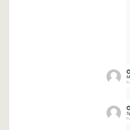
M
Pu
S
Pu