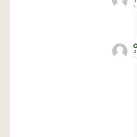
D
Pu
D
Pu