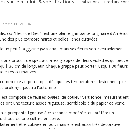
ns sur le produit & spécifications
Évaluations
Produits con
'article:
PETVOL04
ilis, ou "Fleur de Dieu", est une plante grimpante originaire d'Amériq
'une des plus extraordinaires et belles lianes cultivées.
le un peu à la glycine (Wisteria), mais ses fleurs sont véritablement
lubilis produit de spectaculaires grappes de fleurs violettes qui peuve
squ'à 30 cm de longueur. Chaque grappe peut porter jusqu'à 30 fleurs
violettes ou mauves.
n commence au printemps, dès que les températures deviennent plus
se prolonge jusqu'à l'automne.
e est composé de feuilles ovales, de couleur vert foncé, mesurant ent
lles ont une texture assez rugueuse, semblable à du papier de verre.
ante grimpante ligneuse à croissance modérée, qui préfère un
 chaud ou une culture en serre.
rfaitement être cultivée en pot, mais elle est aussi très décorative