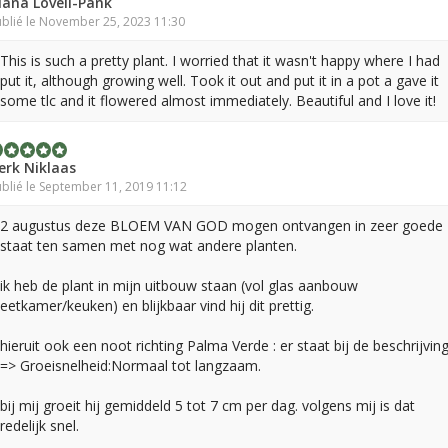
iana Lovell-Pank
blié le November 25, 2023 11:30
This is such a pretty plant. I worried that it wasn't happy where I had
put it, although growing well. Took it out and put it in a pot a gave it
some tlc and it flowered almost immediately. Beautiful and I love it!
erk Niklaas
blié le September 11, 2019 11:12
2 augustus deze BLOEM VAN GOD mogen ontvangen in zeer goede
staat ten samen met nog wat andere planten.
ik heb de plant in mijn uitbouw staan (vol glas aanbouw
eetkamer/keuken) en blijkbaar vind hij dit prettig.
hieruit ook een noot richting Palma Verde : er staat bij de beschrijvin
=> Groeisnelheid:Normaal tot langzaam.
bij mij groeit hij gemiddeld 5 tot 7 cm per dag. volgens mij is dat
redelijk snel.