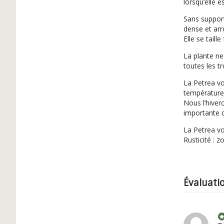
lorsqu’elle 
Sans support
dense et arr
Elle se taill
La plante ne
toutes les tr
La Petrea vo
température
Nous l’hiver
importante d
La Petrea vo
Rusticité : z
Évaluati