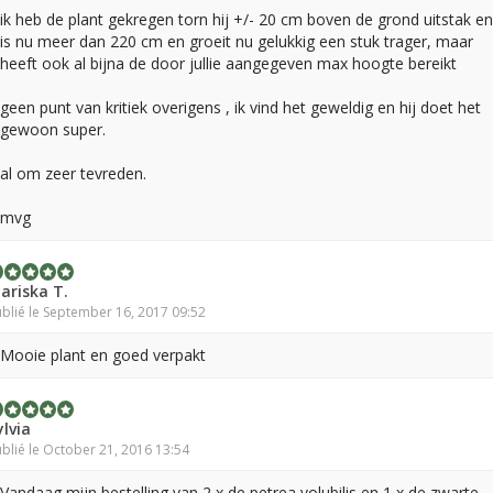
ik heb de plant gekregen torn hij +/- 20 cm boven de grond uitstak en
is nu meer dan 220 cm en groeit nu gelukkig een stuk trager, maar
heeft ook al bijna de door jullie aangegeven max hoogte bereikt
geen punt van kritiek overigens , ik vind het geweldig en hij doet het
gewoon super.
al om zeer tevreden.
mvg
ariska T.
blié le September 16, 2017 09:52
Mooie plant en goed verpakt
ylvia
blié le October 21, 2016 13:54
Vandaag mijn bestelling van 2 x de petrea volubilis en 1 x de zwarte