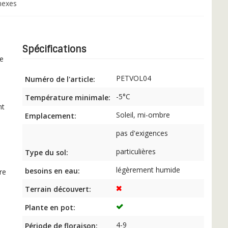
nexes
Spécifications
ue
PETVOL04
Numéro de l'article:
-5°C
Température minimale:
nt
Soleil, mi-ombre
Emplacement:
pas d'exigences
particulières
Type du sol:
légèrement humide
besoins en eau:
re
Terrain découvert:
Plante en pot:
4-9
Période de floraison: