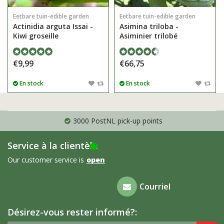
Eetbare tuin-edible garden
Eetbare tuin-edible garden
Actinidia arguta Issai -
Asimina triloba -
Kiwi groseille
Asiminier trilobé
€9,99
€66,75
En stock
En stock
3000 PostNL pick-up points
Service à la clientèle
Our customer service is
open
Foire aux
Courriel
questions
Désirez-vous rester informé?: