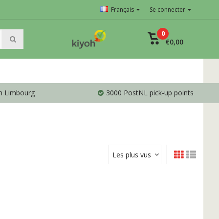
Français
Se connecter
0
€0,00
en Limbourg
3000 PostNL pick-up points
Les plus vus