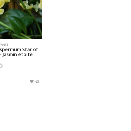
owers
spermum Star of
- Jasmin étoité