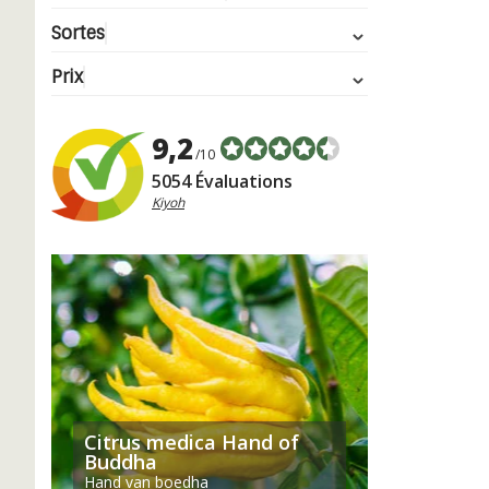
Sortes
Prix
9,2
/10
5054 Évaluations
Kiyoh
Citrus medica Hand of
Buddha
Hand van boedha