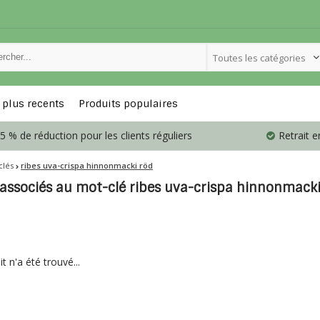
Toutes les catégories
 plus recents
Produits populaires
5 % de réduction pour les clients réguliers
Retrait 
clés
ribes uva-crispa hinnonmacki röd
 associés au mot-clé ribes uva-crispa hinnonmacki
 n'a été trouvé...