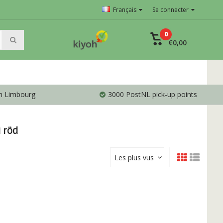
Français
Se connecter
0
€0,00
en Limbourg
3000 PostNL pick-up points
 röd
Les plus vus