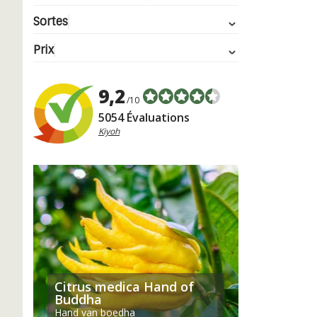
Sortes
Prix
9,2
/10
5054 Évaluations
Kiyoh
Citrus medica Hand of
Buddha
Hand van boedha