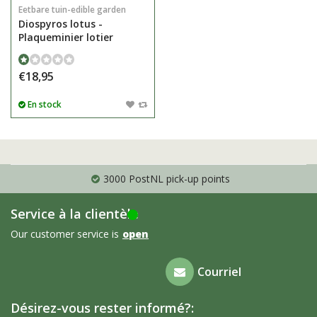
Eetbare tuin-edible garden
Diospyros lotus -
Plaqueminier lotier
€18,95
En stock
3000 PostNL pick-up points
Service à la clientèle
Our customer service is
open
Foire aux
Courriel
questions
Désirez-vous rester informé?: