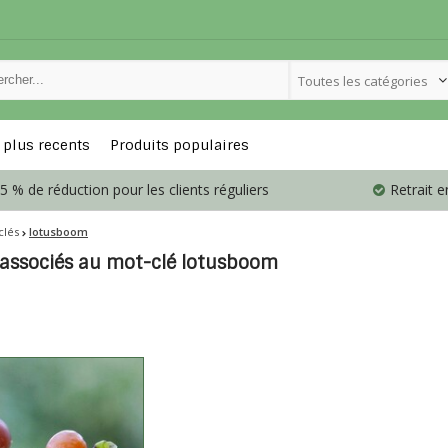
Toutes les catégories
 plus recents
Produits populaires
5 % de réduction pour les clients réguliers
Retrait 
clés
lotusboom
 associés au mot-clé lotusboom