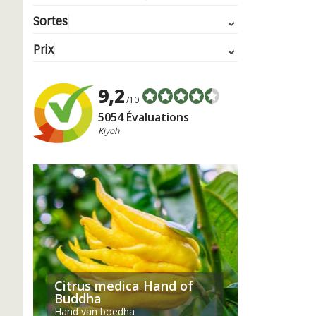
Sortes
Prix
9,2
/10
5054 Évaluations
Kiyoh
Citrus medica Hand of
Buddha
Hand van boedha