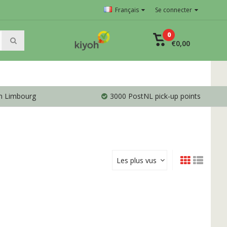
Français
Se connecter
0
€0,00
en Limbourg
3000 PostNL pick-up points
Les plus vus