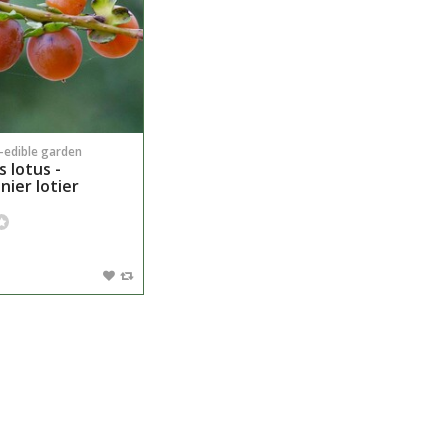
n-edible garden
 lotus -
nier lotier