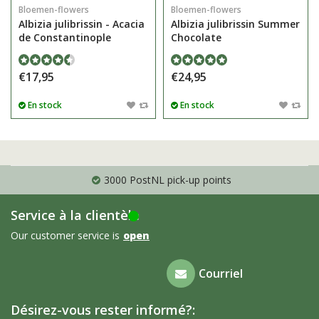
Bloemen-flowers
Bloemen-flowers
Albizia julibrissin - Acacia
Albizia julibrissin Summer
de Constantinople
Chocolate
€17,95
€24,95
En stock
En stock
3000 PostNL pick-up points
Service à la clientèle
Our customer service is
open
Foire aux
Courriel
questions
Désirez-vous rester informé?: