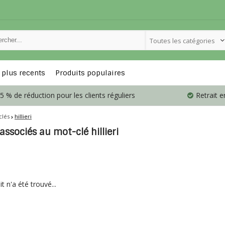
Toutes les catégories
 plus recents
Produits populaires
5 % de réduction pour les clients réguliers
Retrait 
clés
hillieri
associés au mot-clé hillieri
 n'a été trouvé...