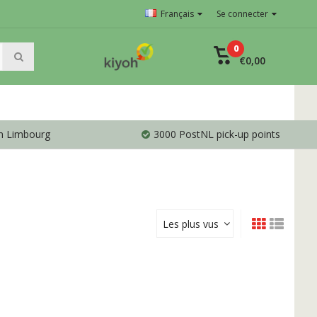
Français
Se connecter
0
€0,00
en Limbourg
3000 PostNL pick-up points
Les plus vus