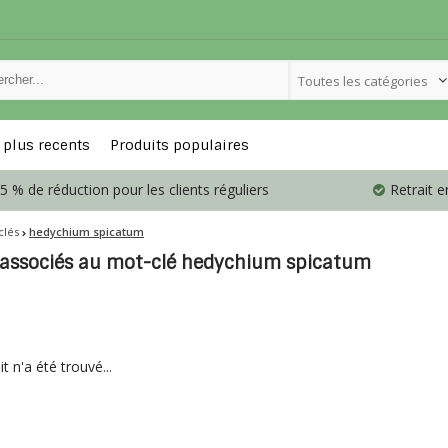
Toutes les catégories
 plus recents
Produits populaires
5 % de réduction pour les clients réguliers
Retrait 
clés
hedychium spicatum
 associés au mot-clé hedychium spicatum
 n'a été trouvé...