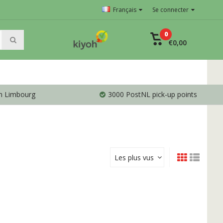
Français
Se connecter
0
€0,00
en Limbourg
3000 PostNL pick-up points
Les plus vus