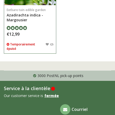
Eetbare tuin-edible garden
Azadirachta indica -
Margousier
€12,99
Temporairement
épuisé
3000 PostNL pick-up points
Service à la clientèle
Our customer service is
fermée
Foire aux
Courriel
questions