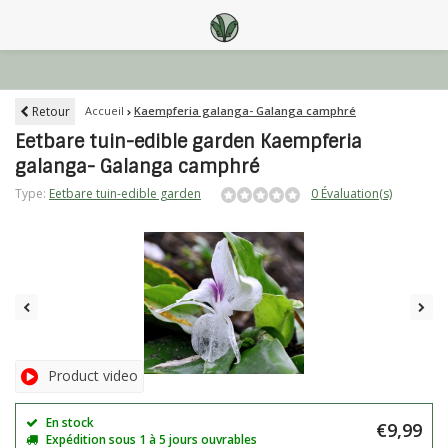
Retour
Accueil
Kaempferia galanga- Galanga camphré
Eetbare tuin-edible garden Kaempferia
galanga- Galanga camphré
Type:
Eetbare tuin-edible garden
0 Évaluation(s)
Product video
En stock
€9,99
Expédition sous 1 à 5 jours ouvrables