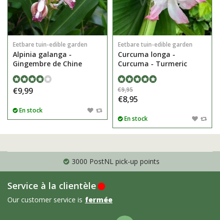
Eetbare tuin-edible garden
Eetbare tuin-edible garden
Alpinia galanga -
Curcuma longa -
Gingembre de Chine
Curcuma - Turmeric
€9,99
€9,95
€8,95
En stock
En stock
3000 PostNL pick-up points
Service à la clientèle
Our customer service is
fermée